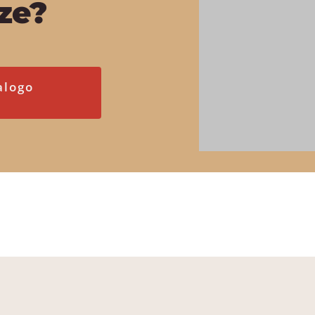
nze?
alogo