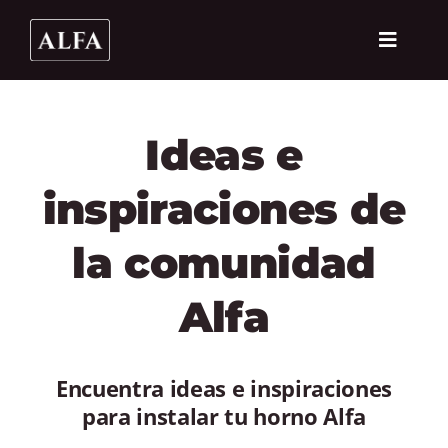
Skip
to
Toggle
content
Navigat
PRODUCT
Ideas e
COMPARA
inspiraciones de
SECTORES
la comunidad
ALFA FOR
Alfa
DEALER L
CONTACT
Encuentra ideas e inspiraciones
para instalar tu horno Alfa
MY AL