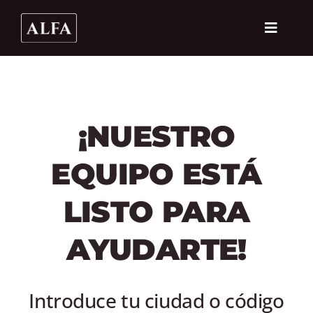
Skip
to
Toggle
content
Navigat
PRODUCT
COMPARA
¡NUESTRO
SECTORES
EQUIPO ESTÁ
ALFA FOR
LISTO PARA
DEALER L
AYUDARTE!
CONTACT
MY AL
Introduce tu ciudad o código