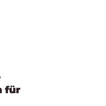
e
 für