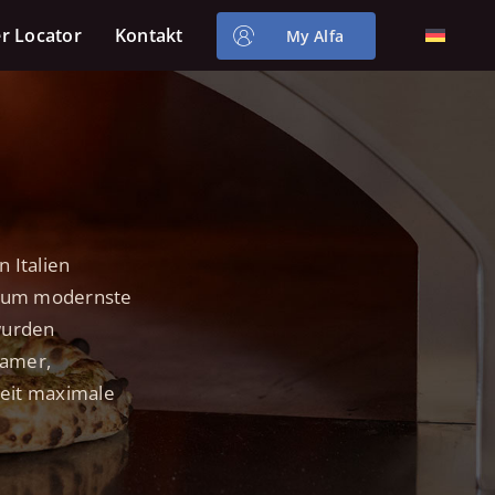
r Locator
Kontakt
My Alfa
n Italien
t, um modernste
wurden
samer,
zeit maximale