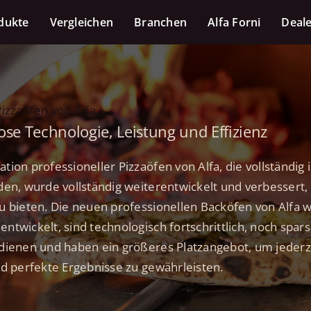
dukte
Vergleichen
Branchen
Alfa Forni
Deale
Pizzaöfen von Alfa
se Technologie, Leistung und Effizienz
ion professioneller Pizzaöfen von Alfa, die vollständig i
den, wurde vollständig weiterentwickelt und verbesser
u bieten. Die neuen professionellen Backöfen von Alfa 
ntwickelt, sind technologisch fortschrittlich, noch spar
edienen und haben ein größeres Platzangebot, um jeder
nd perfekte Ergebnisse zu gewährleisten.